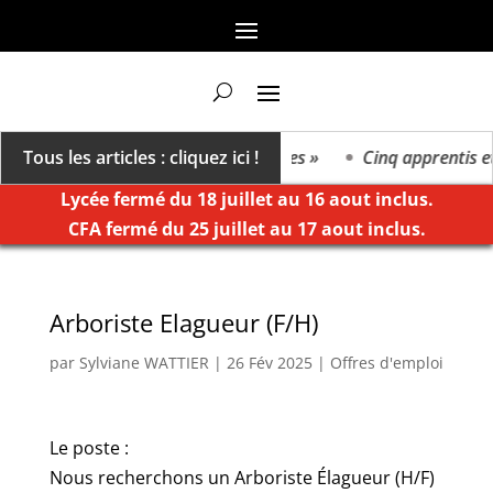
 On va vers un millésime des extrêmes »
Tous les articles : cliquez ici !
Cinq apprentis et 
Lycée fermé du 18 juillet au 16 aout inclus.
CFA fermé du 25 juillet au 17 aout inclus.
Arboriste Elagueur (F/H)
par
Sylviane WATTIER
|
26 Fév 2025
|
Offres d'emploi
Le poste :
Nous recherchons un Arboriste Élagueur (H/F)