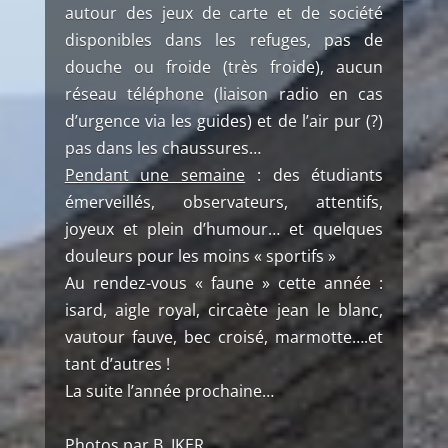
autour des jeux de carte et de société
disponibles dans les refuges, pas de
douche ou froide (très froide), aucun
réseau téléphone (liaison radio en cas
d’urgence via les guides) et de l’air pur (?)
pas dans les chaussures…
Pendant une semaine
: des étudiants
émerveillés, observateurs, attentifs,
joyeux et plein d’humour… et quelques
douleurs pour les moins « sportifs »
Au rendez-vous « faune » cette année :
isard, aigle royal, circaète jean le blanc,
vautour fauve, bec croisé, marmotte….et
tant d’autres !
La suite l’année prochaine…
Photos par B .IKER