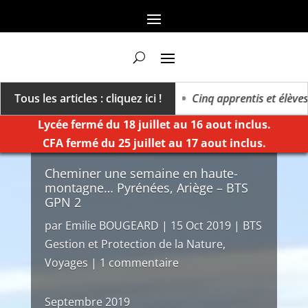
rs un millésime des extrêmes »
Tous les articles : cliquez ici !
Cinq apprentis et élèves de
Lycée fermé du 18 juillet au 16 aout inclus.
CFA fermé du 25 juillet au 17 aout inclus.
Cheminer une semaine en haute-
montagne… Pyrénées, Ariège – BTS
GPN 2
par
Emilie BOUGEARD
|
15 Oct 2019
|
BTS
Gestion et Protection de la Nature
,
Voyages
|
1 commentaire
Septembre 2019