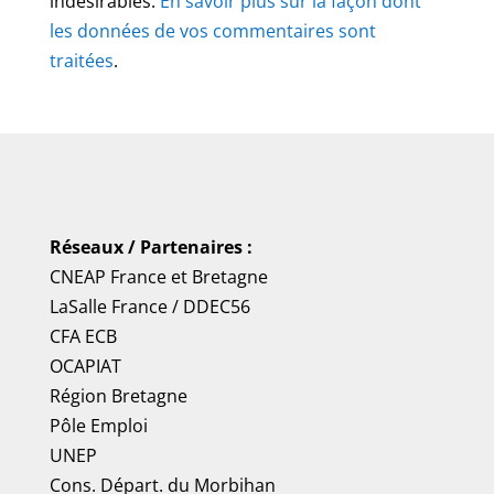
indésirables.
En savoir plus sur la façon dont
les données de vos commentaires sont
traitées
.
Réseaux / Partenaires :
CNEAP France
et
Bretagne
LaSalle France
/
DDEC56
CFA ECB
OCAPIAT
Région Bretagne
Pôle Emploi
UNEP
Cons. Départ. du Morbihan