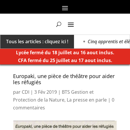
a vers un millésime des extrêmes »
Tous les articles : cliquez ici !
Cinq apprentis et élève
Lycée fermé du 18 juillet au 16 aout inclus.
CFA fermé du 25 juillet au 17 aout inclus.
Europaki, une pièce de théâtre pour aider
les réfugiés
par
CDI
|
3 Fév 2019
|
BTS Gestion et
Protection de la Nature
,
La presse en parle
|
0
commentaires