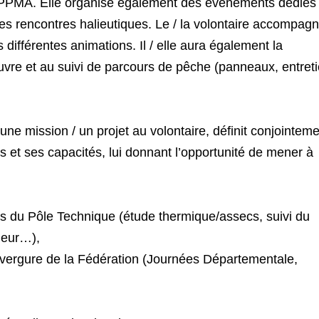
’AAPPMA. Elle organise également des évènements dédiés
s rencontres halieutiques. Le / la volontaire accompag
différentes animations. Il / elle aura également la
oeuvre et au suivi de parcours de pêche (panneaux, entret
 une mission / un projet au volontaire, définit conjointem
és et ses capacités, lui donnant l’opportunité de mener à
s du Pôle Technique (étude thermique/assecs, suivi du
heur…),
nvergure de la Fédération (Journées Départementale,