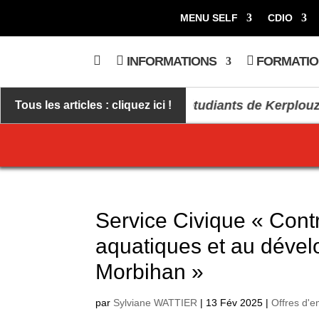
MENU SELF
CDIO
A
INFORMATIONS
FORMATIO
C
C
U
E
rplouz médaillés
Des étudiants de Kerplouz-LaSa
Tous les articles : cliquez ici !
I
L
Service Civique « Contr
aquatiques et au dével
Morbihan »
par
Sylviane WATTIER
|
13 Fév 2025
|
Offres d'e