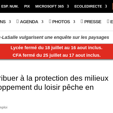
ESP. NUM.
PIX
MICROSOFT 365
ECOLEDIRECTE
NS
AGENDA
PHOTOS
PRESSE
E
lle vulgarisent une enquête sur les paysages
Th
Lycée fermé du 18 juillet au 16 aout inclus.
CFA fermé du 25 juillet au 17 aout inclus.
ibuer à la protection des milieux
oppement du loisir pêche en
mploi