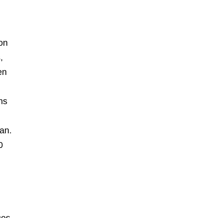
ion
,
en
ons
an.
0
ces