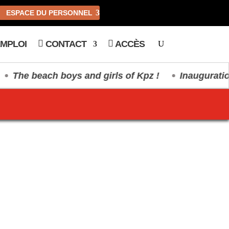
ESPACE DU PERSONNEL
MPLOI
CONTACT
ACCÈS
e beach boys and girls of Kpz !
Inauguration du