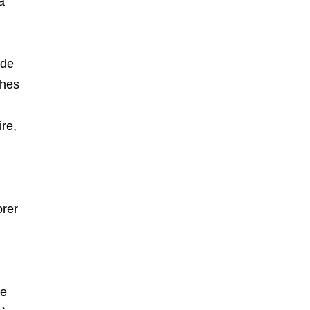
à
 de
ches
ire,
orer
de