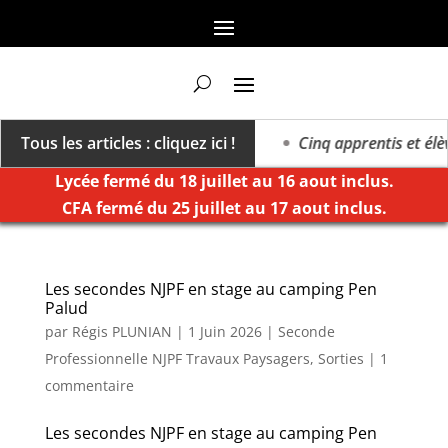
 vers un millésime des extrêmes »
Tous les articles : cliquez ici !
Cinq apprentis et élève
Lycée fermé du 18 juillet au 16 aout inclus.
CFA fermé du 25 juillet au 17 aout inclus.
Les secondes NJPF en stage au camping Pen
Palud
par
Régis PLUNIAN
|
1 Juin 2026
|
Seconde
Professionnelle NJPF Travaux Paysagers
,
Sorties
|
1
commentaire
Les secondes NJPF en stage au camping Pen