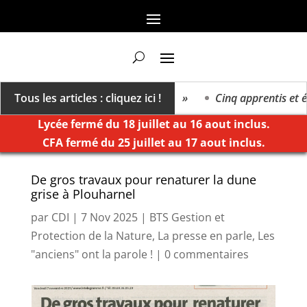
 va vers un millésime des extrêmes »
Tous les articles : cliquez ici !
Cinq apprentis et élè
Lycée fermé du 18 juillet au 16 aout inclus.
CFA fermé du 25 juillet au 17 aout inclus.
De gros travaux pour renaturer la dune
grise à Plouharnel
par
CDI
|
7 Nov 2025
|
BTS Gestion et
Protection de la Nature
,
La presse en parle
,
Les
"anciens" ont la parole !
|
0 commentaires