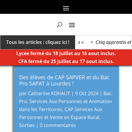
On va vers un millésime des extrêmes »
Tous les articles : cliquez ici !
Cinq apprentis et é
Lycée fermé du 18 juillet au 16 aout inclus.
CFA fermé du 25 juillet au 17 aout inclus.
Des élèves de CAP SAPVER et du Bac
Pro SAPAT à Lourdes !
par
Catherine KOHAUT
|
9 Oct 2024
|
Bac.
Pro. Services Aux Personnes et Animation
dans les Territoires
,
CAP Services Aux
Personnes et Vente en Espace Rural
,
Sorties
|
0 commentaires