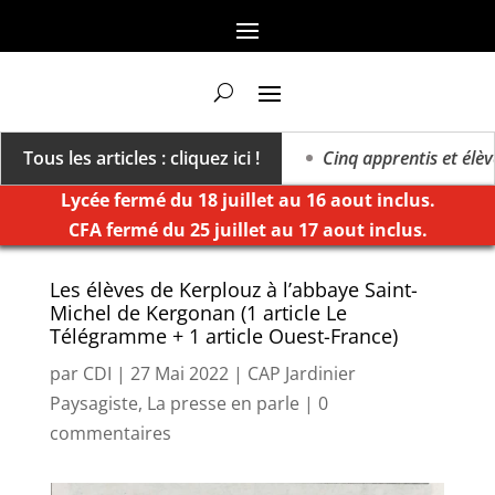
vers un millésime des extrêmes »
Tous les articles : cliquez ici !
Cinq apprentis et élèves 
Lycée fermé du 18 juillet au 16 aout inclus.
CFA fermé du 25 juillet au 17 aout inclus.
Les élèves de Kerplouz à l’abbaye Saint-
Michel de Kergonan (1 article Le
Télégramme + 1 article Ouest-France)
par
CDI
|
27 Mai 2022
|
CAP Jardinier
Paysagiste
,
La presse en parle
|
0
commentaires