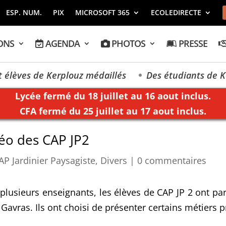
ESP. NUM.
PIX
MICROSOFT 365
ECOLEDIRECTE
ONS
AGENDA
PHOTOS
PRESSE
ves de Kerplouz médaillés
Des étudiants de Kerplo
Lycée fermé du 18 juillet au 16 aout inclus.
CFA fermé du 25 juillet au 17 aout inclus.
idéo des CAP JP2
AP Jardinier Paysagiste
,
Divers
|
0 commentaires
plusieurs enseignants, les élèves de CAP JP 2 ont par
Gavras. Ils ont choisi de présenter certains métiers p