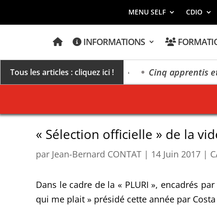
MENU SELF
CDIO
A
INFORMATIONS
FORMATI
C
C
U
E
un millésime des extrêmes »
Cinq apprentis et élè
Tous les articles : cliquez ici !
I
L
« Sélection officielle » de la v
par
Jean-Bernard CONTAT
|
14 Juin 2017
|
C
Dans le cadre de la « PLURI », encadrés par 
qui me plait » présidé cette année par Costa 