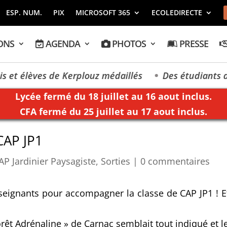
ESP. NUM.
PIX
MICROSOFT 365
ECOLEDIRECTE
ONS
AGENDA
PHOTOS
PRESSE
et élèves de Kerplouz médaillés
Des étudiants de 
Lycée fermé du 18 juillet au 16 aout inclus.
CFA fermé du 25 juillet au 17 aout inclus.
CAP JP1
AP Jardinier Paysagiste
,
Sorties
|
0 commentaires
ignants pour accompagner la classe de CAP JP1 ! Et po
!
t Adrénaline » de Carnac semblait tout indiqué et les