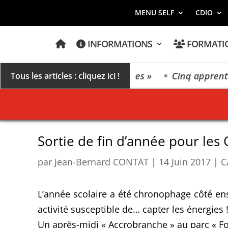
MENU SELF
CDIO
A
INFORMATIONS
FORMATI
C
C
U
E
vers un millésime des extrêmes »
Cinq apprentis 
Tous les articles : cliquez ici !
I
L
Sortie de fin d’année pour les 
par
Jean-Bernard CONTAT
|
14 Juin 2017
|
C
L’année scolaire a été chronophage côté ense
activité susceptible de… capter les énergies 
Un après-midi « Accrobranche » au parc « Forê