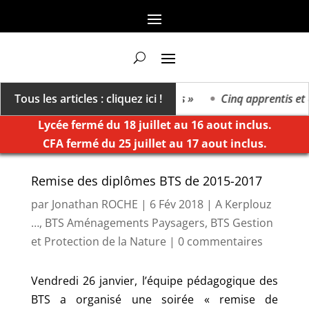
n va vers un millésime des extrêmes »
Tous les articles : cliquez ici !
Cinq apprentis et él
Lycée fermé du 18 juillet au 16 aout inclus.
CFA fermé du 25 juillet au 17 aout inclus.
Remise des diplômes BTS de 2015-2017
par
Jonathan ROCHE
|
6 Fév 2018
|
A Kerplouz
…
,
BTS Aménagements Paysagers
,
BTS Gestion
et Protection de la Nature
|
0 commentaires
Vendredi 26 janvier, l’équipe pédagogique des
BTS a organisé une soirée « remise de