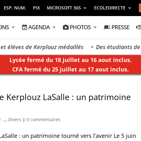
ESP. NUM.
PIX
MICROSOFT 365
ECOLEDIRECTE
ONS
AGENDA
PHOTOS
PRESSE
lèves de Kerplouz médaillés
Des étudiants de Kerp
Lycée fermé du 18 juillet au 16 aout inclus.
CFA fermé du 25 juillet au 17 aout inclus.
e Kerplouz LaSalle : un patrimoine
z …
,
Divers
|
0 commentaires
Salle : un patrimoine tourné vers l’avenir Le 5 juin