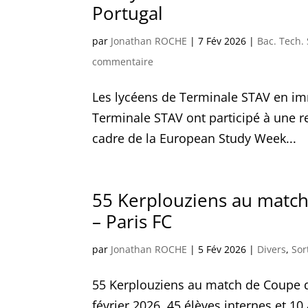
Portugal
par
Jonathan ROCHE
|
7 Fév 2026
|
Bac. Tech.
commentaire
Les lycéens de Terminale STAV en i
Terminale STAV ont participé à une r
cadre de la European Study Week...
55 Kerplouziens au match
– Paris FC
par
Jonathan ROCHE
|
5 Fév 2026
|
Divers
,
Sor
55 Kerplouziens au match de Coupe de
février 2026, 45 élèves internes et 