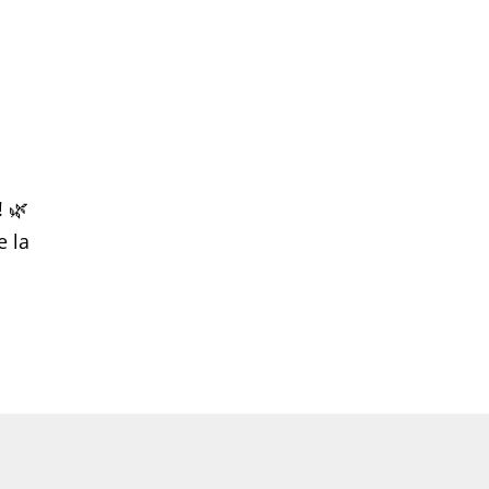
! 🌿
e la