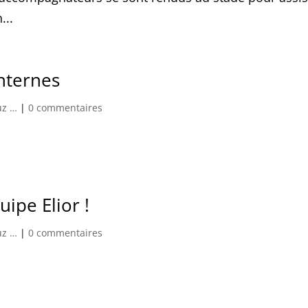
...
nternes
uz …
|
0 commentaires
uipe Elior !
uz …
|
0 commentaires