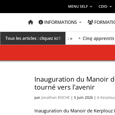
MENU SELF
CDIO
A
INFORMATIONS
FORMATI
C
C
U
E
 un millésime des extrêmes »
Cinq apprentis et é
Tous les articles : cliquez ici !
I
L
Inauguration du Manoir d
tourné vers l’avenir
par
Jonathan ROCHE
|
5 Juin 2026
|
A Kerplou
Inauguration du Manoir de Kerplouz La