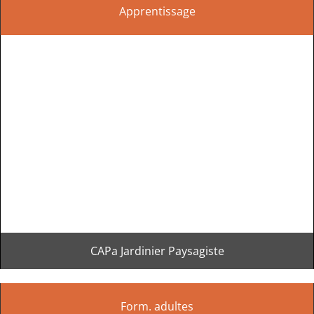
Apprentissage
CAPa Jardinier Paysagiste
Form. adultes