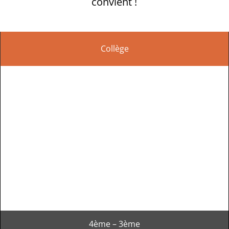
convient !
Collège
4ème – 3ème