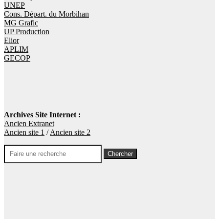
UNEP
Cons. Départ. du Morbihan
MG Grafic
UP Production
Elior
APLIM
GECOP
Archives Site Internet :
Ancien Extranet
Ancien site 1
/
Ancien site 2
Rechercher: