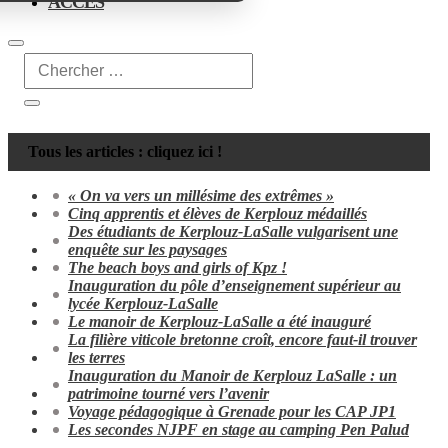
ACCÈS
Tous les articles : cliquez ici !
« On va vers un millésime des extrêmes »
Cinq apprentis et élèves de Kerplouz médaillés
Des étudiants de Kerplouz-LaSalle vulgarisent une
enquête sur les paysages
The beach boys and girls of Kpz !
Inauguration du pôle d’enseignement supérieur au
lycée Kerplouz-LaSalle
Le manoir de Kerplouz-LaSalle a été inauguré
La filière viticole bretonne croît, encore faut-il trouver
les terres
Inauguration du Manoir de Kerplouz LaSalle : un
patrimoine tourné vers l’avenir
Voyage pédagogique à Grenade pour les CAP JP1
Les secondes NJPF en stage au camping Pen Palud