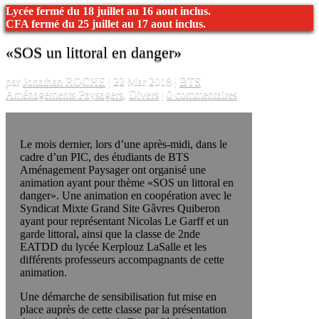
Lycée fermé du 18 juillet au 16 aout inclus.
CFA fermé du 25 juillet au 17 aout inclus.
«SOS un littoral en danger»
par
Jonathan ROCHE
|
22 Mar 2018
|
BTS
Aménagements Paysagers
,
Divers
|
0 commentaires
Le mois dernier, lors d’une après-midi, dans le
cadre d’un PIC, des étudiants de BTS
Aménagement Paysager ont organisé une
animation ayant pour thème «SOS un littoral en
danger». Une animation en coopération avec le
Syndicat Mixte Grand Site Gâvres Quiberon
ayant pour représentant Nicolas Le Garff et un
garde littoral, ainsi que la classe de 2nde
EATDD du lycée Kerplouz LaSalle et les
différents professeurs accompagnants de cette
animation.
Une démarche de sensibilisation fut mise en
place auprès de cette classe par la présentation