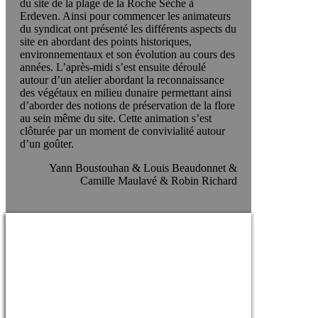
du site de la plage de la Roche Sèche à
Erdeven. Ainsi pour commencer les animateurs
du syndicat ont présenté les différents aspects du
site en abordant des points historiques,
environnementaux et son évolution au cours des
années. L’après-midi s’est ensuite déroulé
autour d’un atelier abordant la reconnaissance
des végétaux en milieu dunaire permettant ainsi
d’aborder des notions de préservation de la flore
au sein même du site. Cette animation s’est
clôturée par un moment de convivialité autour
d’un goûter.
Yann Boustouhan & Louis Beaudonnet &
Camille Maulavé & Robin Richard