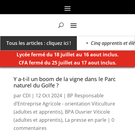
a vers un millésime des extrêmes »
Tous les articles : cliquez ici !
Cinq apprentis et élève
Lycée fermé du 18 juillet au 16 aout inclus.
CFA fermé du 25 juillet au 17 aout inclus.
Y a-t-il un boom de la vigne dans le Parc
naturel du Golfe ?
par
CDI
|
12 Oct 2024
|
BP Responsable
d’Entreprise Agricole - orientation Viticulture
(adultes et apprentis)
,
BPA Ouvrier Viticole
(adultes et apprentis)
,
La presse en parle
|
0
commentaires