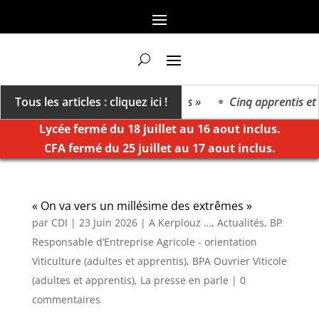
n va vers un millésime des extrêmes »
Tous les articles : cliquez ici !
Cinq apprentis et él
Lycée fermé du 18 juillet au 16 aout inclus.
CFA fermé du 25 juillet au 17 aout inclus.
« On va vers un millésime des extrêmes »
par
CDI
|
23 Juin 2026
|
A Kerplouz …
,
Actualités
,
BP
Responsable d’Entreprise Agricole - orientation
Viticulture (adultes et apprentis)
,
BPA Ouvrier Viticole
(adultes et apprentis)
,
La presse en parle
|
0
commentaires