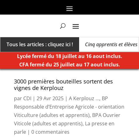
rs un millésime des extrêmes »
Tous les articles : cliquez ici !
Cinq apprentis et élèves de
Lycée fermé du 18 juillet au 16 aout inclus.
CFA fermé du 25 juillet au 17 aout inclus.
3000 premières bouteilles sortent des
vignes de Kerplouz
par
CDI
|
29 Avr 2025
|
A Kerplouz …
,
BP
Responsable d’Entreprise Agricole - orientation
Viticulture (adultes et apprentis)
,
BPA Ouvrier
Viticole (adultes et apprentis)
,
La presse en
parle
|
0 commentaires