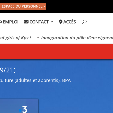
ESPACE DU PERSONNEL
EMPLOI
CONTACT
ACCÈS
ls of Kpz !
Inauguration du pôle d’enseignement s
09/21)
ulture (adultes et apprentis)
,
BPA