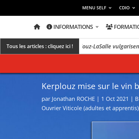
MENU SELF
CDIO
A
INFORMATIONS
FORMATI
C
C
U
E
Des étudiants de Kerplouz-LaSalle vulgarisent u
Tous les articles : cliquez ici !
I
L
Kerplouz mise sur le vin 
par
Jonathan ROCHE
|
1 Oct 2021
|
B
Ouvrier Viticole (adultes et apprentis)