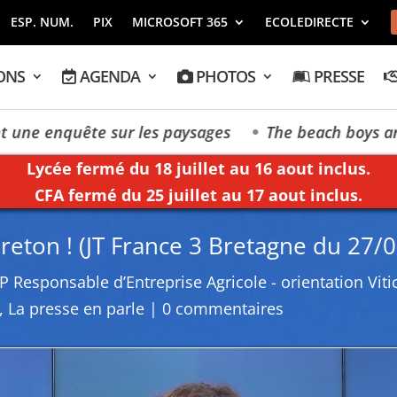
ESP. NUM.
PIX
MICROSOFT 365
ECOLEDIRECTE
ONS
AGENDA
PHOTOS
PRESSE
ne enquête sur les paysages
The beach boys and gir
Lycée fermé du 18 juillet au 16 aout inclus.
CFA fermé du 25 juillet au 17 aout inclus.
breton ! (JT France 3 Bretagne du 27/
P Responsable d’Entreprise Agricole - orientation Vitic
,
La presse en parle
|
0 commentaires