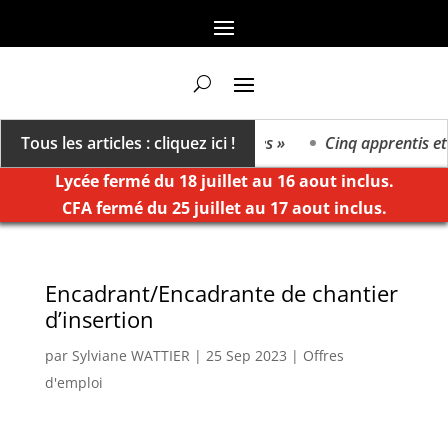
On va vers un millésime des extrêmes »
Tous les articles : cliquez ici !
Cinq apprentis et é
Lycée fermé du 18 juillet au 16 aout inclus.
CFA fermé du 25 juillet au 17 aout inclus.
Encadrant/Encadrante de chantier
d’insertion
par
Sylviane WATTIER
|
25 Sep 2023
|
Offres
d'emploi