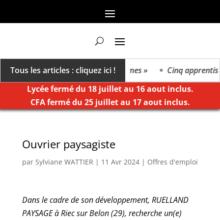
« On va vers un millésime des extrêmes »
Tous les articles : cliquez ici !
Cinq apprentis e
Lycée fermé du 18 juillet au 16 aout inclus.
CFA fermé du 25 juillet au 17 aout inclus.
Ouvrier paysagiste
par
Sylviane WATTIER
|
11 Avr 2024
|
Offres d'emploi
Dans le cadre de son développement, RUELLAND
PAYSAGE à Riec sur Belon (29), recherche un(e)