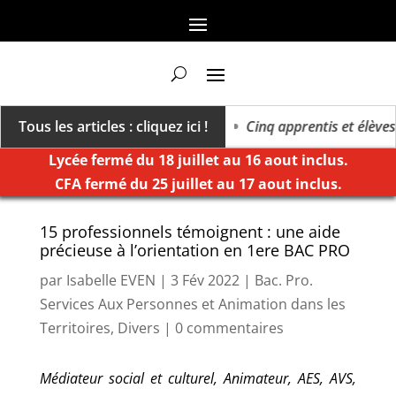
ers un millésime des extrêmes »
Tous les articles : cliquez ici !
Cinq apprentis et élèves d
Lycée fermé du 18 juillet au 16 aout inclus.
CFA fermé du 25 juillet au 17 aout inclus.
15 professionnels témoignent : une aide
précieuse à l’orientation en 1ere BAC PRO
par
Isabelle EVEN
|
3 Fév 2022
|
Bac. Pro.
Services Aux Personnes et Animation dans les
Territoires
,
Divers
|
0 commentaires
Médiateur social et culturel, Animateur, AES, AVS,