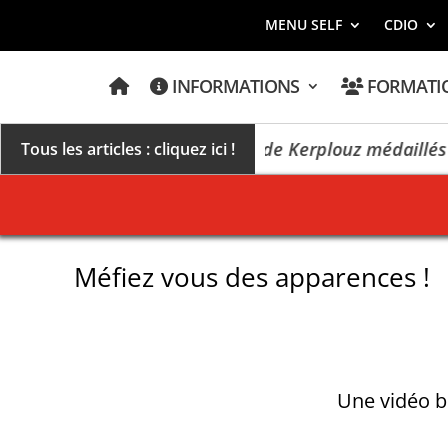
MENU SELF
CDIO
A
INFORMATIONS
FORMATI
C
C
U
E
Cinq apprentis et élèves de Kerplouz médaillés
Tous les articles : cliquez ici !
I
L
Méfiez vous des apparences !
Une vidéo b