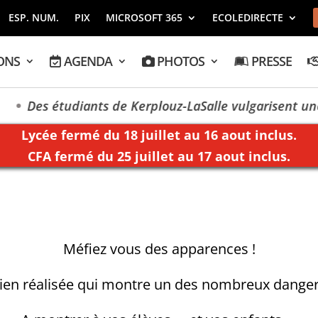
ESP. NUM.
PIX
MICROSOFT 365
ECOLEDIRECTE
ONS
AGENDA
PHOTOS
PRESSE
Des étudiants de Kerplouz-LaSalle vulgarisent une 
Lycée fermé du 18 juillet au 16 aout inclus.
CFA fermé du 25 juillet au 17 aout inclus.
Méfiez vous des apparences !
ien réalisée qui montre un des nombreux dangers