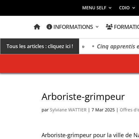
MENU SELF
CDIO
A
INFORMATIONS
FORMATI
C
C
U
E
rs un millésime des extrêmes »
Cinq apprentis et 
Tous les articles : cliquez ici !
I
L
Arboriste-grimpeur
par
Sylviane WATTIER
|
7 Mar 2025
|
Offres d
Arboriste-grimpeur pour la ville de N