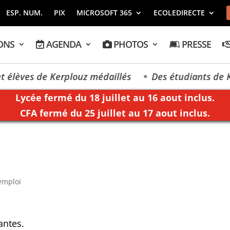
ESP. NUM.
PIX
MICROSOFT 365
ECOLEDIRECTE
ONS
AGENDA
PHOTOS
PRESSE
élèves de Kerplouz médaillés
Des étudiants de Ke
Lycée fermé du 18 juillet au 16 aout inclus.
CFA fermé du 25 juillet au 17 aout inclus.
'emploi
antes.