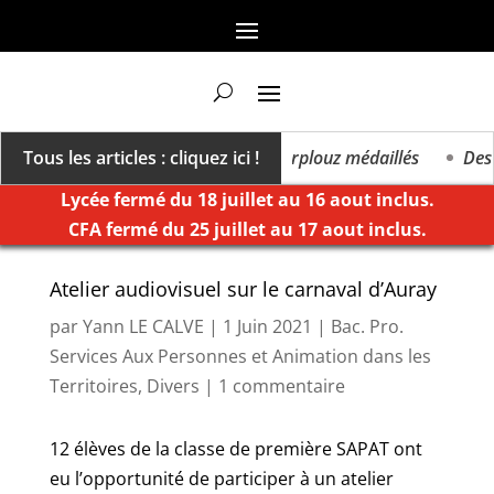
Tous les articles : cliquez ici !
Cinq apprentis et élèves de Kerplouz médaillés
Des ét
Lycée fermé du 18 juillet au 16 aout inclus.
CFA fermé du 25 juillet au 17 aout inclus.
Atelier audiovisuel sur le carnaval d’Auray
par
Yann LE CALVE
|
1 Juin 2021
|
Bac. Pro.
Services Aux Personnes et Animation dans les
Territoires
,
Divers
|
1 commentaire
12 élèves de la classe de première SAPAT ont
eu l’opportunité de participer à un atelier