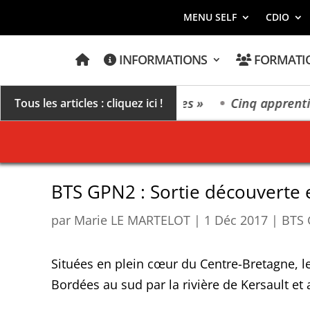
MENU SELF
CDIO
A
INFORMATIONS
FORMATI
C
C
U
E
ers un millésime des extrêmes »
Cinq apprentis e
Tous les articles : cliquez ici !
I
L
BTS GPN2 : Sortie découverte e
par
Marie LE MARTELOT
|
1 Déc 2017
|
BTS 
Situées en plein cœur du Centre-Bretagne, l
Bordées au sud par la rivière de Kersault et 