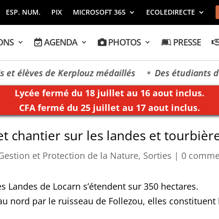
ESP. NUM.
PIX
MICROSOFT 365
ECOLEDIRECTE
ONS
AGENDA
PHOTOS
PRESSE
t élèves de Kerplouz médaillés
Des étudiants de K
Lycée fermé du 18 juillet au 16 aout inclus.
CFA fermé du 25 juillet au 17 aout inclus.
t chantier sur les landes et tourbièr
Gestion et Protection de la Nature
,
Sorties
|
0 comme
es Landes de Locarn s’étendent sur 350 hectares.
au nord par le ruisseau de Follezou, elles constituent