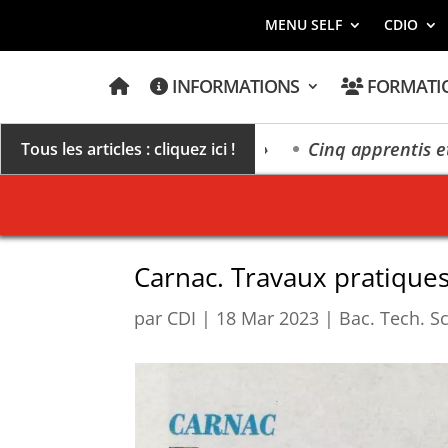
MENU SELF
CDIO
A
INFORMATIONS
FORMATI
C
C
U
E
 millésime des extrêmes »
Cinq apprentis et élève
Tous les articles : cliquez ici !
I
L
Carnac. Travaux pratiques
par
CDI
|
18 Mar 2023
|
Bac. Tech. S