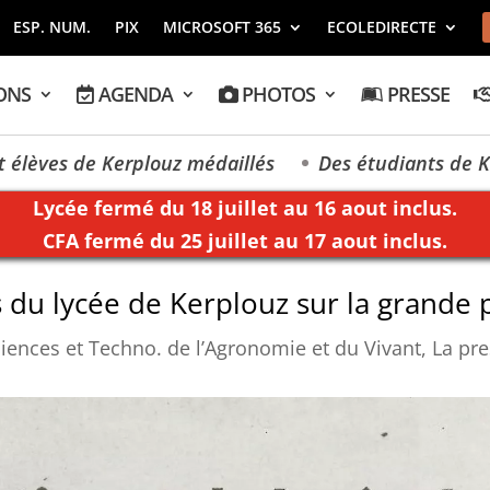
ESP. NUM.
PIX
MICROSOFT 365
ECOLEDIRECTE
ONS
AGENDA
PHOTOS
PRESSE
s de Kerplouz médaillés
Des étudiants de Kerplouz
Lycée fermé du 18 juillet au 16 aout inclus.
CFA fermé du 25 juillet au 17 aout inclus.
 du lycée de Kerplouz sur la grande p
ciences et Techno. de l’Agronomie et du Vivant
,
La pre