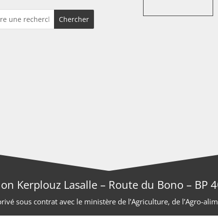
ion Kerplouz Lasalle – Route du Bono – BP
ivé sous contrat avec le ministère de l’Agriculture, de l’Agro-alim