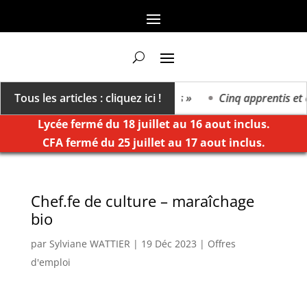
n va vers un millésime des extrêmes »
Tous les articles : cliquez ici !
Cinq apprentis et él
Lycée fermé du 18 juillet au 16 aout inclus.
CFA fermé du 25 juillet au 17 aout inclus.
Chef.fe de culture – maraîchage
bio
par
Sylviane WATTIER
|
19 Déc 2023
|
Offres
d'emploi