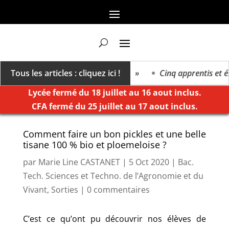
va vers un millésime des extrêmes »
Tous les articles : cliquez ici !
Cinq apprentis et élè
Lycée fermé du 18 juillet au 16 aout inclus.
CFA fermé du 25 juillet au 17 aout inclus.
Comment faire un bon pickles et une belle
tisane 100 % bio et ploemeloise ?
par
Marie Line CASTANET
|
5 Oct 2020
|
Bac.
Tech. Sciences et Techno. de l’Agronomie et du
Vivant
,
Sorties
|
0 commentaires
C’est ce qu’ont pu découvrir nos élèves de