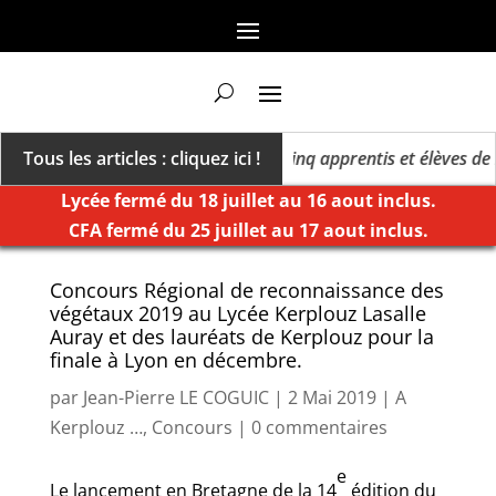
n millésime des extrêmes »
Tous les articles : cliquez ici !
Cinq apprentis et élèves de Ker
Lycée fermé du 18 juillet au 16 aout inclus.
CFA fermé du 25 juillet au 17 aout inclus.
Concours Régional de reconnaissance des
végétaux 2019 au Lycée Kerplouz Lasalle
Auray et des lauréats de Kerplouz pour la
finale à Lyon en décembre.
par
Jean-Pierre LE COGUIC
|
2 Mai 2019
|
A
Kerplouz …
,
Concours
|
0 commentaires
e
Le lancement en Bretagne de la 14
édition du