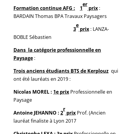
er
Formation continue AFG :
1
prix
:
BARDAIN Thomas BPA Travaux Paysagers
e
3
prix
: LANZA-
BOBLE Sébastien
Dans la catégorie professionnelle en
Paysage
:
Trois anciens étudiants BTS de Kerplouz
qui
ont été lauréats en 2019 :
Nicolas
MOREL :
1e prix
Professionnelle en
Paysage
r
Antoine JEHANNO :
2
prix
Prof. (Ancien
lauréat finaliste à Lyon 2017
Christophe LEXA :
3e prix
Professionnelle en