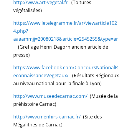
http://www.art-vegetal.fr
(Toitures
végétalisées)
https://www.letelegramme.fr/ar/viewarticle102
4.php?
aaaammjj=20080218&article=2545255&type=ar
(Greffage Henri Dagorn ancien article de
presse)
https://www.facebook.com/ConcoursNationalR
econnaissanceVegetaux/
(Résultats Régionaux
au niveau national pour la finale à Lyon)
http://www.museedecarnac.com/
(Musée de la
préhistoire Carnac)
http://www.menhirs-carnac.fr/
(Site des
Mégalithes de Carnac)