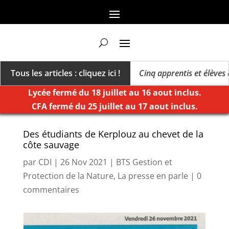
rs un millésime des extrêmes »
Tous les articles : cliquez ici !
Cinq apprentis et élèves de
Lycée fermé du 18 juillet au 16 aout inclus.
CFA fermé du 25 juillet au 17 aout inclus.
Des étudiants de Kerplouz au chevet de la
côte sauvage
par
CDI
|
26 Nov 2021
|
BTS Gestion et
Protection de la Nature
,
La presse en parle
|
0
commentaires