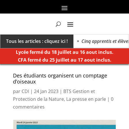
ers un millésime des extrêmes »
Tous les articles : cliquez ici !
Cinq apprentis et élèves d
Lycée fermé du 18 juillet au 16 aout inclus.
CFA fermé du 25 juillet au 17 aout inclus.
Des étudiants organisent un comptage
d’oiseaux
par
CDI
|
24 Jan 2023
|
BTS Gestion et
Protection de la Nature
,
La presse en parle
|
0
commentaires