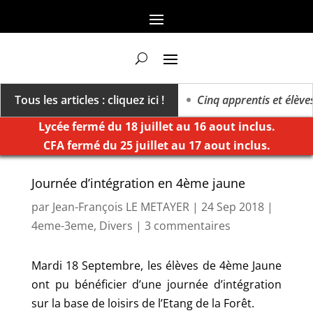
ers un millésime des extrêmes »
Tous les articles : cliquez ici !
Cinq apprentis et élèves 
Lycée fermé du 18 juillet au 16 aout inclus.
CFA fermé du 25 juillet au 17 aout inclus.
Journée d’intégration en 4ème jaune
par
Jean-François LE METAYER
|
24 Sep 2018
|
4eme-3eme
,
Divers
|
3 commentaires
Mardi 18 Septembre, les élèves de 4ème Jaune
ont pu bénéficier d’une journée d’intégration
sur la base de loisirs de l’Etang de la Forêt.