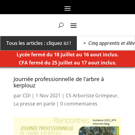
 vers un millésime des extrêmes »
Tous les articles : cliquez ici !
Cinq apprentis et élève
Lycée fermé du 18 juillet au 16 aout inclus.
CFA fermé du 25 juillet au 17 aout inclus.
Journée professionnelle de l’arbre à
kerplouz
par
CDI
|
1 Nov 2021
|
CS Arboriste Grimpeur
,
La presse en parle
|
0 commentaires