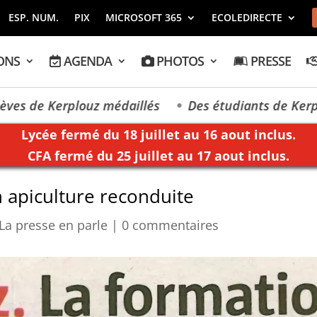
ESP. NUM.
PIX
MICROSOFT 365
ECOLEDIRECTE
ONS
AGENDA
PHOTOS
PRESSE
plouz médaillés
Des étudiants de Kerplouz-LaSalle
Lycée fermé du 18 juillet au 16 aout inclus.
CFA fermé du 25 juillet au 17 aout inclus.
 apiculture reconduite
La presse en parle
|
0 commentaires