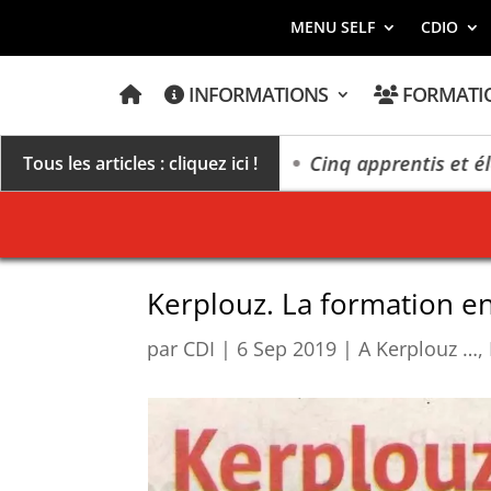
MENU SELF
CDIO
A
INFORMATIONS
FORMATI
C
C
U
E
me des extrêmes »
Cinq apprentis et élèves de Ker
Tous les articles : cliquez ici !
I
L
Kerplouz. La formation en
par
CDI
|
6 Sep 2019
|
A Kerplouz …
,