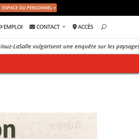
ESPACE DU PERSONNEL
EMPLOI
CONTACT
ACCÈS
 vulgarisent une enquête sur les paysages
The bea