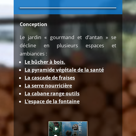
Conception
Le jardin « gourmand et d’antan » se
décline en plusieurs espaces et
ambiances :
Le bûcher à bois.
La pyramide végétale de la santé
La cascade de fraises
La serre nourricière
La cabane range outils
L’espace de la fontaine