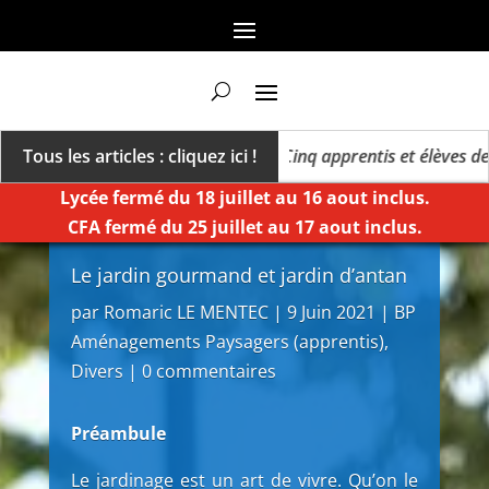
un millésime des extrêmes »
Tous les articles : cliquez ici !
Cinq apprentis et élèves de Ke
Lycée fermé du 18 juillet au 16 aout inclus.
CFA fermé du 25 juillet au 17 aout inclus.
Le jardin gourmand et jardin d’antan
par
Romaric LE MENTEC
|
9 Juin 2021
|
BP
Aménagements Paysagers (apprentis)
,
Divers
|
0 commentaires
Préambule
Le jardinage est un art de vivre. Qu’on le