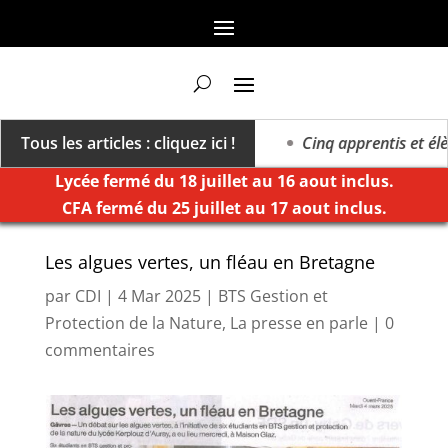
va vers un millésime des extrêmes »
Tous les articles : cliquez ici !
Cinq apprentis et élèv
Lycée fermé du 18 juillet au 16 aout inclus.
CFA fermé du 25 juillet au 17 aout inclus.
Les algues vertes, un fléau en Bretagne
par
CDI
|
4 Mar 2025
|
BTS Gestion et
Protection de la Nature
,
La presse en parle
|
0
commentaires