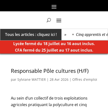
 va vers un millésime des extrêmes »
Tous les articles : cliquez ici !
Cinq apprentis et élè
Lycée fermé du 18 juillet au 16 aout inclus.
CFA fermé du 25 juillet au 17 aout inclus.
Responsable Pôle cultures (H/F)
par
Sylviane WATTIER
|
28 Avr 2026
|
Offres d'emploi
Au sein d’un collectif de trois exploitations
agricoles pratiquant la polyculture et cinq