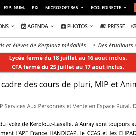
ESP. NUM.
PIX
MICROSOFT 365
ECOLEDIRECTE
ONS
AGENDA
PHOTOS
PRESSE
t élèves de Kerplouz médaillés
Des étudiants de K
Lycée fermé du 18 juillet au 16 aout inclus.
CFA fermé du 25 juillet au 17 aout inclus.
 cadre des cours de pluri, MIP et An
P Services Aux Personnes et Vente en Espace Rural
,
D
u lycée de Kerplouz-Lasalle, à Auray sont toujours 
ment l’APF France HANDICAP, le CCAS et les EHPAD h