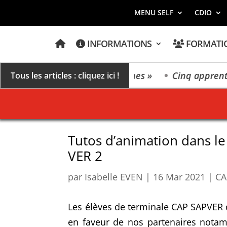
MENU SELF
CDIO
A
INFORMATIONS
FORMATI
C
C
U
E
vers un millésime des extrêmes »
Cinq apprentis e
Tous les articles : cliquez ici !
I
L
Tutos d’animation dans le
VER 2
par
Isabelle EVEN
|
16 Mar 2021
|
CA
Les élèves de terminale CAP SAPVER d
en faveur de nos partenaires notam