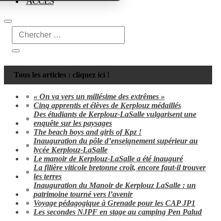
ACCÈS
Tous les articles : cliquez ici !
« On va vers un millésime des extrêmes »
Cinq apprentis et élèves de Kerplouz médaillés
Des étudiants de Kerplouz-LaSalle vulgarisent une
enquête sur les paysages
The beach boys and girls of Kpz !
Inauguration du pôle d’enseignement supérieur au
lycée Kerplouz-LaSalle
Le manoir de Kerplouz-LaSalle a été inauguré
La filière viticole bretonne croît, encore faut-il trouver
les terres
Inauguration du Manoir de Kerplouz LaSalle : un
patrimoine tourné vers l’avenir
Voyage pédagogique à Grenade pour les CAP JP1
Les secondes NJPF en stage au camping Pen Palud