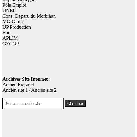
Pôle Emploi
UNEP
Cons. Départ. du Morbihan
MG Grafic
UP Production
Elior
APLIM
GECOP
Archives Site Internet :
Ancien Extranet
Ancien site 1
/
Ancien site 2
Rechercher: