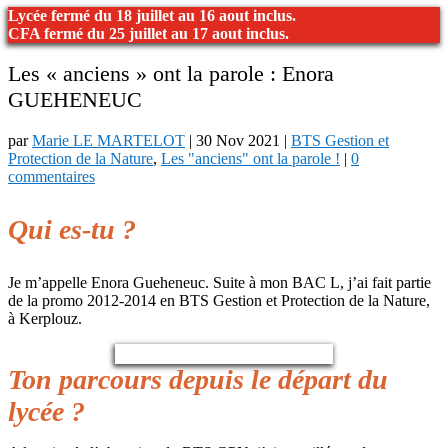
Lycée fermé du 18 juillet au 16 aout inclus.
CFA fermé du 25 juillet au 17 aout inclus.
Les « anciens » ont la parole : Enora
GUEHENEUC
par
Marie LE MARTELOT
|
30 Nov 2021
|
BTS Gestion et
Protection de la Nature
,
Les "anciens" ont la parole !
|
0
commentaires
Qui es-tu ?
Je m’appelle Enora Gueheneuc. Suite à mon BAC L, j’ai fait partie
de la promo 2012-2014 en BTS Gestion et Protection de la Nature,
à Kerplouz.
Ton parcours depuis le départ du
lycée ?