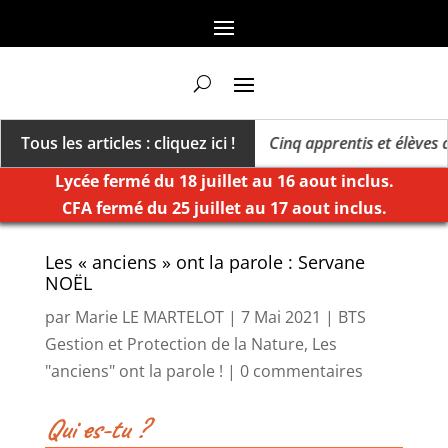
s un millésime des extrêmes »
Tous les articles : cliquez ici !
Cinq apprentis et élèves de 
Lycée fermé du 18 juillet au 16 aout inclus.
CFA fermé du 25 juillet au 17 aout inclus.
Les « anciens » ont la parole : Servane
NOËL
par
Marie LE MARTELOT
|
7 Mai 2021
|
BTS
Gestion et Protection de la Nature
,
Les
"anciens" ont la parole !
|
0 commentaires
Qui es-tu ?