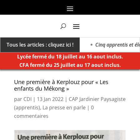
a vers un millésime des extrêmes »
Tous les articles : cliquez ici !
Cinq apprentis et élèv
Lycée fermé du 18 juillet au 16 aout inclus.
CFA fermé du 25 juillet au 17 aout inclus.
Une première à Kerplouz pour « Les
enfants du Mékong »
par
CDI
|
13 Jan 2022
|
CAP Jardinier Paysagiste
(apprentis)
,
La presse en parle
|
0
commentaires