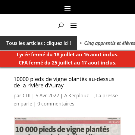
ers un millésime des extrêmes »
Tous les articles : cliquez ici !
Cinq apprentis et élèves d
Lycée fermé du 18 juillet au 16 aout inclus.
CFA fermé du 25 juillet au 17 aout inclus.
10000 pieds de vigne plantés au-dessus
de la rivière d’Auray
par
CDI
|
5 Avr 2022
|
A Kerplouz …
,
La presse
en parle
|
0 commentaires