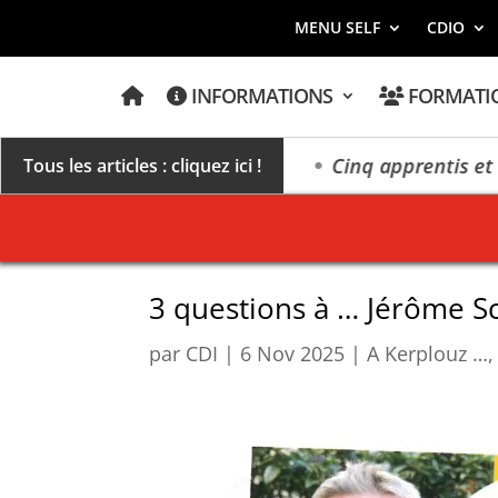
MENU SELF
CDIO
A
INFORMATIONS
FORMATI
C
C
U
E
illésime des extrêmes »
Cinq apprentis et élèves
Tous les articles : cliquez ici !
I
L
3 questions à … Jérôme S
par
CDI
|
6 Nov 2025
|
A Kerplouz …