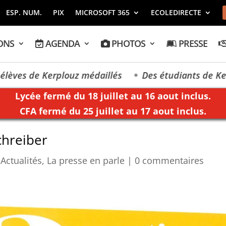
ESP. NUM.
PIX
MICROSOFT 365
ECOLEDIRECTE
ONS
AGENDA
PHOTOS
PRESSE
 de Kerplouz médaillés
Des étudiants de Kerplouz-
Lycée fermé du 18 juillet au 16 aout inclus.
CFA fermé du 25 juillet au 17 aout inclus.
chreiber
,
Actualités
,
La presse en parle
|
0 commentaires