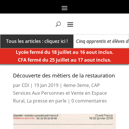
s un millésime des extrêmes »
Tous les articles : cliquez ici !
Cinq apprentis et élèves de 
Lycée fermé du 18 juillet au 16 aout inclus.
CFA fermé du 25 juillet au 17 aout inclus.
Découverte des métiers de la restauration
par
CDI
|
19 Jan 2019
|
4eme-3eme
,
CAP
Services Aux Personnes et Vente en Espace
Rural
,
La presse en parle
|
0 commentaires