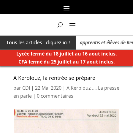
millésime des extrêmes »
Tous les articles : cliquez ici !
Cinq apprentis et élèves de Kerpl
Lycée fermé du 18 juillet au 16 aout inclus.
CFA fermé du 25 juillet au 17 aout inclus.
A Kerplouz, la rentrée se prépare
par
CDI
|
22 Mai 2020
|
A Kerplouz …
,
La presse
en parle
|
0 commentaires