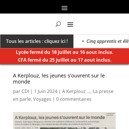
a vers un millésime des extrêmes »
Tous les articles : cliquez ici !
Cinq apprentis et élèv
Lycée fermé du 18 juillet au 16 aout inclus.
CFA fermé du 25 juillet au 17 aout inclus.
A Kerplouz, les jeunes s’ouvrent sur le
monde
par
CDI
|
1 Juin 2024
|
A Kerplouz …
,
La presse
en parle
,
Voyages
|
0 commentaires