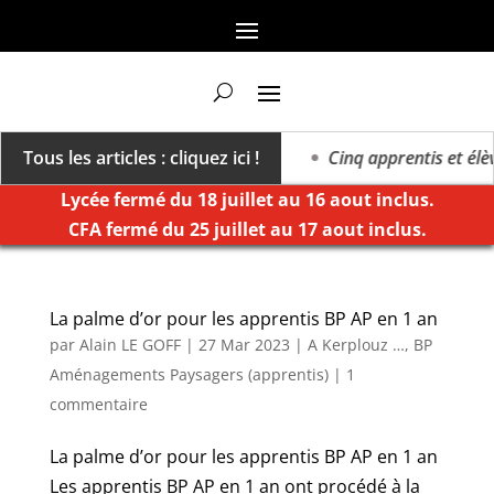
a vers un millésime des extrêmes »
Tous les articles : cliquez ici !
Cinq apprentis et élèv
Lycée fermé du 18 juillet au 16 aout inclus.
CFA fermé du 25 juillet au 17 aout inclus.
La palme d’or pour les apprentis BP AP en 1 an
par
Alain LE GOFF
|
27 Mar 2023
|
A Kerplouz …
,
BP
Aménagements Paysagers (apprentis)
|
1
commentaire
La palme d’or pour les apprentis BP AP en 1 an
Les apprentis BP AP en 1 an ont procédé à la