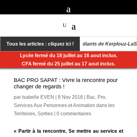
e Kerplouz médaillés
Tous les articles : cliquez ici !
Des étudiants de Kerplouz-LaSall
Lycée fermé du 18 juillet au 16 aout inclus.
CFA fermé du 25 juillet au 17 aout inclus.
BAC PRO SAPAT : Vivre la rencontre pour
changer de regards !
par
Isabelle EVEN
|
8 Nov 2018
|
Bac. Pro.
Services Aux Personnes et Animation dans les
Territoires
,
Sorties
|
0 commentaires
« Partir à la rencontre, Se mettre au service et