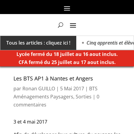
 vers un millésime des extrêmes »
Tous les articles : cliquez ici !
Cinq apprentis et élèves
Lycée fermé du 18 juillet au 16 aout inclus.
CFA fermé du 25 juillet au 17 aout inclus.
Les BTS AP1 à Nantes et Angers
par
Ronan GUILLO
|
5 Mai 2017
|
BTS
Aménagements Paysagers
,
Sorties
|
0
commentaires
3 et 4 mai 2017