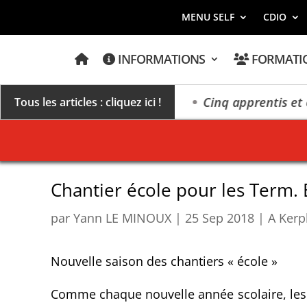
MENU SELF
CDIO
A
INFORMATIONS
FORMATI
C
C
U
E
n millésime des extrêmes »
Cinq apprentis et élèv
Tous les articles : cliquez ici !
I
L
Chantier école pour les Term.
par
Yann LE MINOUX
|
25 Sep 2018
|
A Kerp
Nouvelle saison des chantiers « école »
Comme chaque nouvelle année scolaire, les é