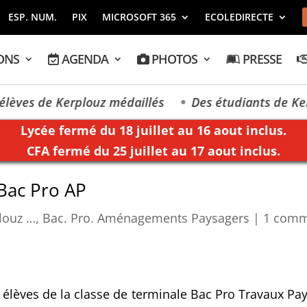
ESP. NUM.
PIX
MICROSOFT 365
ECOLEDIRECTE
ONS
AGENDA
PHOTOS
PRESSE
es de Kerplouz médaillés
Des étudiants de Kerplou
Lycée fermé du 18 juillet au 16 aout inclus.
CFA fermé du 25 juillet au 17 aout inclus.
 Bac Pro AP
louz …
,
Bac. Pro. Aménagements Paysagers
|
1 comm
lèves de la classe de terminale Bac Pro Travaux Pay