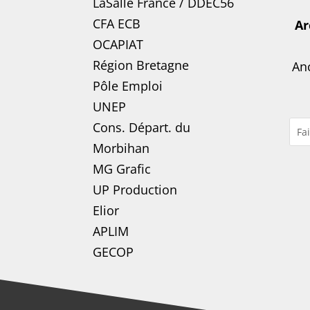
LaSalle France
/
DDEC56
CFA ECB
Ar
OCAPIAT
Région Bretagne
Anc
Pôle Emploi
UNEP
Cons. Départ. du
Morbihan
MG Grafic
UP Production
Elior
APLIM
GECOP